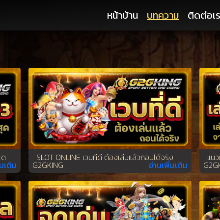
หน้าบ้าน
บทความ
ติดต่อเ
าวสาร
ไม่รับข่าวสาร
ุด
SLOT ONLINE เวบที่ดี ต้องเล่นแล้วถอนได้จริง
แนว
่มเติม
G2GKING
อ่านเพิ่มเติม
G2G