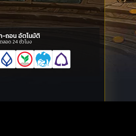
ก-ถอน อัตโนมัติ
ตลอด 24 ชั่วโมง