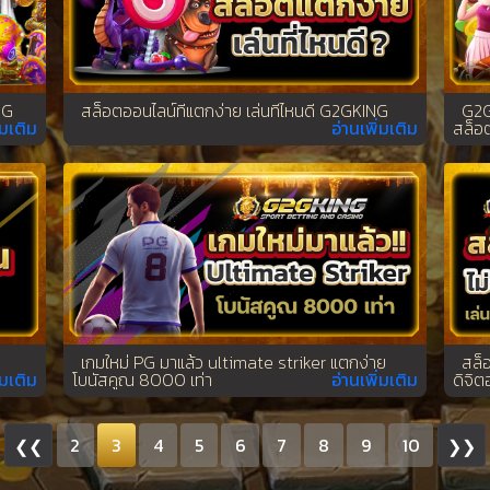
NG
สล็อตออนไลน์ที่แตกง่าย เล่นที่ไหนดี G2GKING
G2G
่มเติม
อ่านเพิ่มเติม
สล็อต
เกมใหม่ PG มาแล้ว ultimate striker แตกง่าย
สล็
่มเติม
โบนัสคูณ 8000 เท่า
อ่านเพิ่มเติม
ดิจิ
2
3
4
5
6
7
8
9
10
❮❮
❯❯