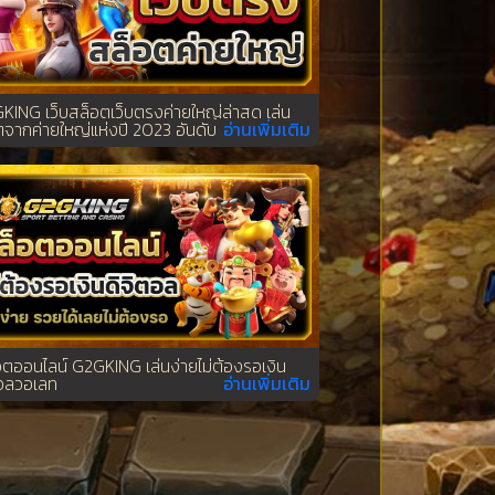
KING เว็บสล็อตเว็บตรงค่ายใหญ่ล่าสุด เล่น
จากค่ายใหญ่แห่งปี 2023 อันดับ 1
อ่านเพิ่มเติม
อตออนไลน์ G2GKING เล่นง่ายไม่ต้องรอเงิน
ตอลวอเลท
อ่านเพิ่มเติม